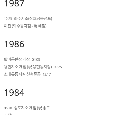
1987
화수지소(상호금융점포)
12.23
이전 (화수동지점 - 現 폐점)
1986
활어공판장 개장
04.03
용현지소 개점 (現 용현동지점)
09.25
소래유통시설 신축준공
12.17
1984
송도지소 개점 (現 송도
05.28