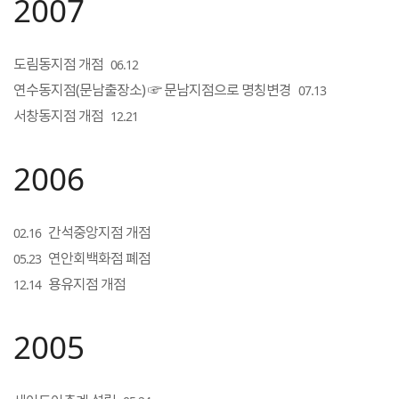
2007
도림동지점 개점
06.12
연수동지점(문남출장소) ☞ 문남지점으로 명칭변경
07.13
서창동지점 개점
12.21
2006
간석중앙지점 개점
02.16
연안회백화점 폐점
05.23
용유지점 개점
12.14
2005