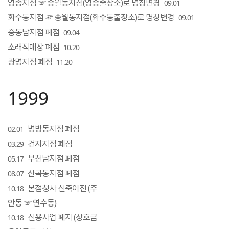
영종지점 ☞ 송월동지점(영종출장소)로 명칭변경
09.01
화수동지점 ☞ 송월동지점(화수동출장소)로 명칭변경
09.01
중동남지점 폐점
09.04
소래직매장 폐점
10.20
광명지점 폐점
11.20
1999
병방동지점 폐점
02.01
건지지점 폐점
03.29
부천남지점 폐점
05.17
산곡동지점 폐점
08.07
본점청사 신축이전 (주
10.18
안동 ☞ 연수동)
신용사업 폐지 (상호금
10.18