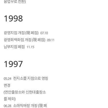
융업무로 전환)
1998
광명지점 개점 (現 폐점)
07.10
광명회백화점 개점 (現 폐점)
09.11
남부지점 폐점
11.15
1997
전지소를 지점으로 명칭
05.24
변경
(연안출장소와 신현대출장소
를 제외)
소래직매장 개장 (現 폐
06.28