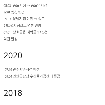
송도지점 → 송도역지점
05.03
으로 명칭 변경
문남지점 이전 → 송도
05.03
센트럴지점으로 명칭 변경
상호금융 예탁금 1조5천
07.01
억원 달성
2020
만수향촌지점 폐점
07.16
연안공판장 수산물가공센터 준공
09.04
2018