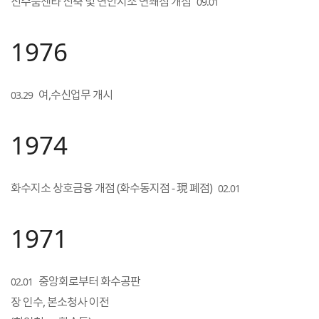
선수품센타 신축 및 연안지소 연쇄점 개점
09.01
1976
여,수신업무 개시
03.29
1974
화수지소 상호금융 개점 (화수동지점 - 現 폐점)
02.01
1971
중앙회로부터 화수공판
02.01
장 인수, 본소청사 이전