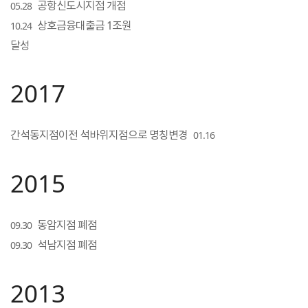
공항신도시지점 개점
05.28
상호금융대출금 1조원
10.24
달성
2017
간석동지점이전 석바위지점으로 명칭변경
01.16
2015
동암지점 폐점
09.30
석남지점 폐점
09.30
2013