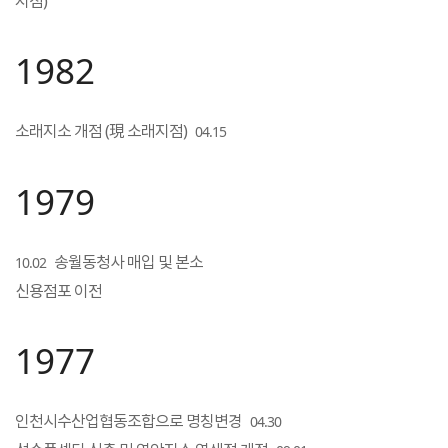
지점)
1982
소래지소 개점 (現 소래지점)
04.15
1979
송월동청사 매입 및 본소
10.02
신용점포 이전
1977
인천시수산업협동조합으로 명칭변경
04.30