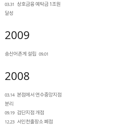
상호금융 예탁금 1조원
03.31
달성
2009
송산어촌계 설립
09.01
2008
본점에서 연수중앙지점
03.14
분리
검단지점 개점
09.19
서인천출장소 폐점
12.23