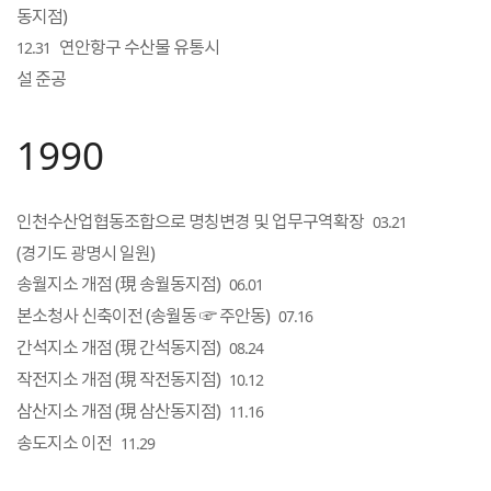
동지점)
연안항구 수산물 유통시
12.31
설 준공
1990
인천수산업협동조합으로 명칭변경 및 업무구역확장
03.21
(경기도 광명시 일원)
송월지소 개점 (現 송월동지점)
06.01
본소청사 신축이전 (송월동 ☞ 주안동)
07.16
간석지소 개점 (現 간석동지점)
08.24
작전지소 개점 (現 작전동지점)
10.12
삼산지소 개점 (現 삼산동지점)
11.16
송도지소 이전
11.29