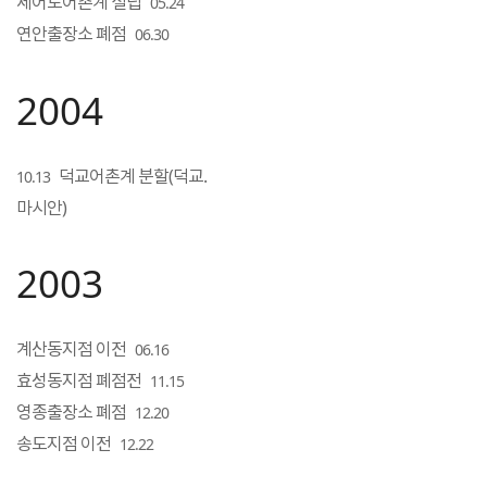
세어도어촌계 설립
05.24
연안출장소 폐점
06.30
2004
덕교어촌계 분할(덕교.
10.13
마시안)
2003
계산동지점 이전
06.16
효성동지점 폐점전
11.15
영종출장소 폐점
12.20
송도지점 이전
12.22